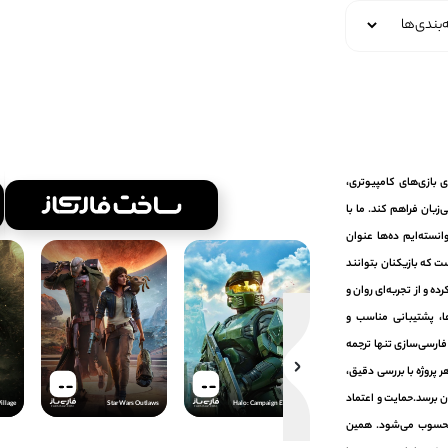
ومی‌سازی بازی‌های کامپیوتری،
زبان فراهم کند. ما با
انسته‌ایم ده‌ها عنوان
ت که بازیکنان بتوانند
ده و از تجربه‌ای روان و
ا، پشتیبانی مناسب و
 فارسی‌سازی تنها ترجمه
 پروژه با بررسی دقیق،
ن برسد.حمایت و اعتماد
illage
Star Wars Outlaws
Halo: Campaign Evolved
The Last of Us Part I
FARSISAZ.COM
FARSISAZ.COM
FARSISAZ.COM
ر محسوب می‌شود. همین