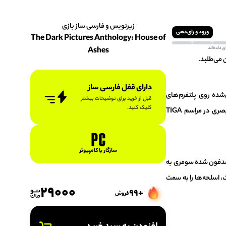
زیرنویس و فارسی ساز بازی
ورود و رای‌دهی
The Dark Pictures Anthology: House of
Ashes
 می‌طلبد.
دارای قفل فارسی ساز
ن تحسین‌شده روی پلتفرم‌های
قبل از خرید برای توضیحات بیشتر
کلیک کنید.
پلی‌استیشن ۴، پلی‌استیشن ۵، ایکس‌باکس وان، ایکس‌باکس سری ایکس و اس و رایانه‌های شخصی منتشر شده است. نامزدی برای جایزه بهترین طراحی بصری در مراسم TIGA
سازگار با کامپیوتر
بد مدفون شده سومری به
، اسلحه‌ها را به سمت
29000
+99
فروش