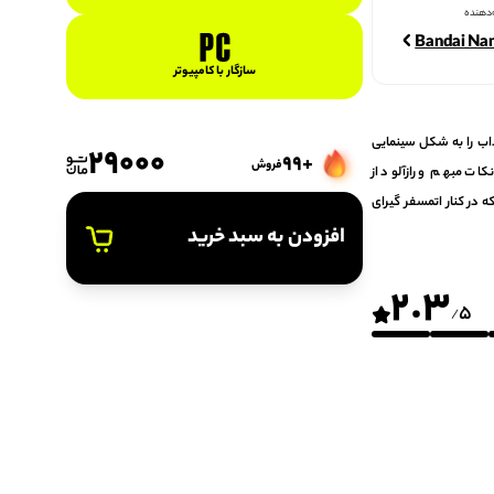
دهنده
Bandai N
سازگار با کامپیوتر
ی عمیق و جذاب را به شکل سینمایی
29000
+99
فروش
کات مبهم و رازآلود از
 در کنار اتمسفر گیرای
افزودن به سبد خرید
2.3
5
/