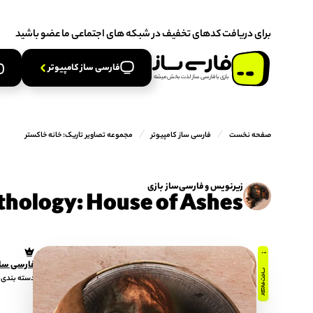
برخی محصولات در حال بروزرسانی هستند از اطلاعیه پنل کاربری مشاه
برای دریافت کدهای تخفیف در شبکه های اجتماعی ما عضو باشید
توضیحات
راهنمای نصب
مشکلات متداول نصب
نسخه پی
برخی محصولات در حال بروزرسانی هستند از اطلاعیه پنل کاربری مشاه
فارسی‌ ساز کامپیوتر
بازی‌ با‌ فارسی‌ ساز‌ لذت‌ بخش‌ میشه
/
/
صفحه نخست
فارسی ساز کامپیوتر
مجموعه تصاویر تاریک: خانه خاکستر
زیرنویس و فارسی‌ساز بازی
thology: House of Ashes
فارسی ساز
دسته بندی