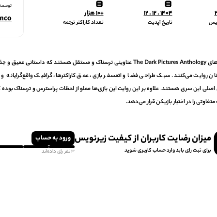
توسعه‌
1404 . 12 . 12
+10 هزار
amco
ویس
تاریخ آپدیت
تعداد کاراکتر ترجمه
سری بازی‌های The Dark Pictures Anthology عناوینی ترسناک و مستقل هستند که داستان
نان روایت می‌کنند. سبک طراحی فضا و اتمسفر بازی، عمق کاراکترها، گرافیک واقع‌گرایانه و ن
اصلی این سری هستند. علاوه بر این روایت این بازی‌ها مملو از لحظات پراسترس و ترسناک بوده که
 متفاوتی را در اختیار بازیکن قرار می‌دهد.
میزان رضایت کاربران از کیفیت زیرنویس
ورود به حساب
برای ثبت رای باید وارد حساب کاربری شوید
3 نفر رای داده‌اند