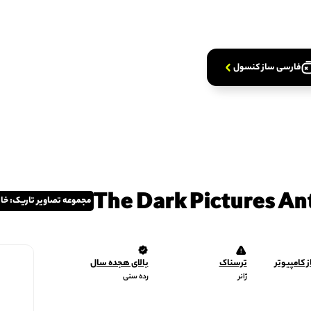
ده کنید
ش نیاز
دیدگاه کاربران
تغییرات
ده کنید
فارسی‌ ساز کنسول
The Dark Pictures An
مجموعه تصاویر تاریک: خان
 کامپیوتر
ترسناک
بالای هجده سال
ژانر
رده سنی