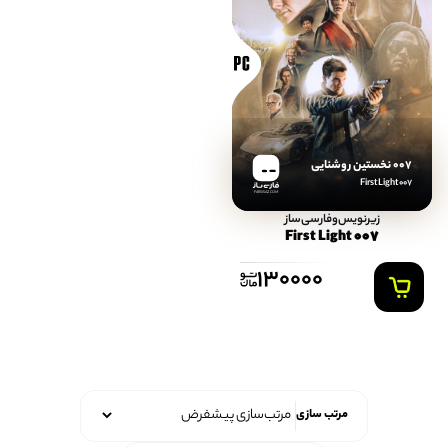
007 نخستین روشنایی
007 First Light
FARSISAZ.COM
زیرنویس‌و‌فارسی‌ساز
007 First Light
130000
مرتب سازی