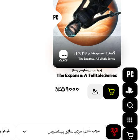
گستره: مجموعه‌ ای از تل ‌تیل
The Expanse: A Telltale Series
FARSISAZ.COM
زیرنویس‌و‌فارسی‌ساز
The Expanse: A Telltale Series
59000
مرتب سازی
فیلتر