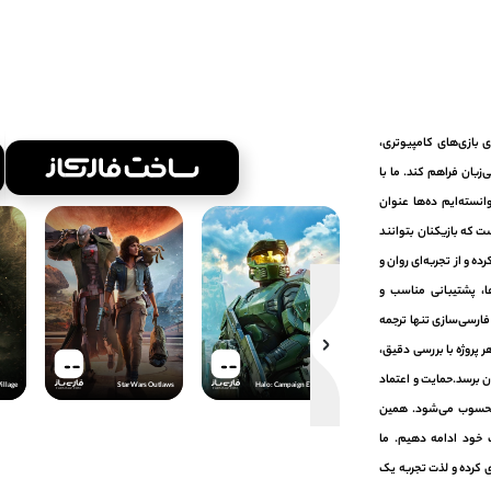
ومی‌سازی بازی‌های کامپیوتری،
زبان فراهم کند. ما با
انسته‌ایم ده‌ها عنوان
ت که بازیکنان بتوانند
ده و از تجربه‌ای روان و
ا، پشتیبانی مناسب و
 فارسی‌سازی تنها ترجمه
 پروژه با بررسی دقیق،
ن برسد.حمایت و اعتماد
Resident Evil Village
Star Wars Outlaws
Halo: Campaign Evolved
FARSISAZ.COM
FARSISAZ.COM
FARSISAZ.COM
FA
ر محسوب می‌شود. همین
یت خود ادامه دهیم. ما
زی کرده و لذت تجربه یک