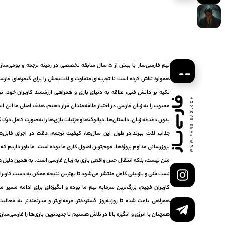
تیم فارسی‌ساز با بیش از ۵ سال سابقه تخصصی در زمینه ترجمه و ب
همواره تلاش کرده است تا تجربه‌ای متفاوت و لذت‌بخش را برای گیمرهای فارسی‌
تکیه بر دانش فنی، علاقه به دنیای بازی و همراهی ارزشمند کاربران خود، تو
محبوب را به زبان فارسی در اختیار علاقه‌مندان قرار دهیم. هدف اصلی ما این اس
بدون دغدغه زبان، داستان‌ها، دیالوگ‌ها و جزئیات بازی‌ها را به‌صورت کامل درک کر
جذاب لذت ببرند.در طول این سال‌ها، کیفیت ترجمه، دقت در اجرای فایل‌ه
بروزرسانی مداوم پروژه‌ها، مهم‌ترین اصول کاری ما بوده است. ما باور داریم که
متن نیست، بلکه انتقال حس واقعی بازی به زبان فارسی است. به همین دلیل هر
تست فنی و بازبینی کامل منتشر می‌شود تا بهترین نتیجه ممکن به دست کاربرا
The Last of Us Part I
RSISAZ.COM
کاربران فهیم، بزرگ‌ترین سرمایه تیم ما بوده و انگیزه‌ای برای ادامه مسی
همراهی باعث شده تا روزبه‌روز گسترده‌تر، حرفه‌ای‌تر و قدرتمندتر به فعال
همچنان با انرژی و انگیزه بالا در تلاش هستیم تا جدیدترین بازی‌ها را فارسی‌سا