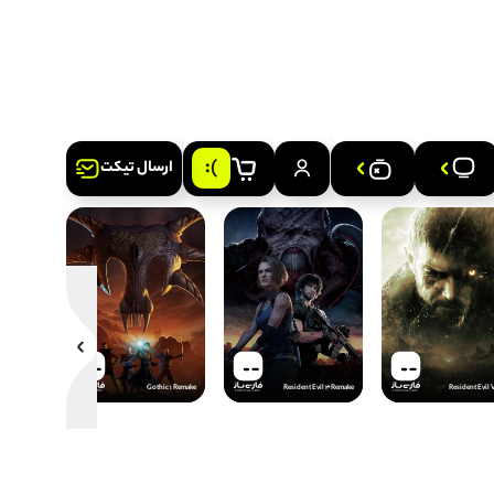
ارسال تیکت
Assassin's Creed Black Flag
Resynced
Gothic 1 Remake
Resident Evil 3 Remake
FARSISAZ.COM
FARSISAZ.COM
FARSISAZ.COM