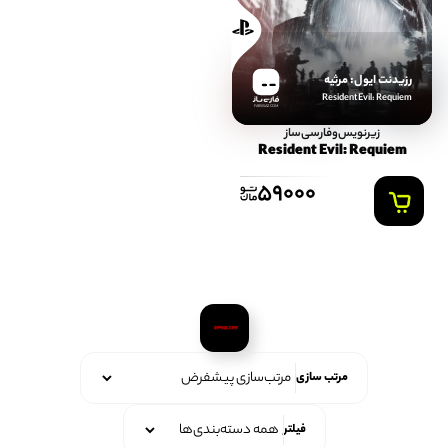
رزیدنت ایول: مرثیه
Resident Evil: Requiem
FARSISAZ.COM
زیرنویس‌و‌فارسی‌ساز
Resident Evil: Requiem
59000
مرتب سازی
فیلتر