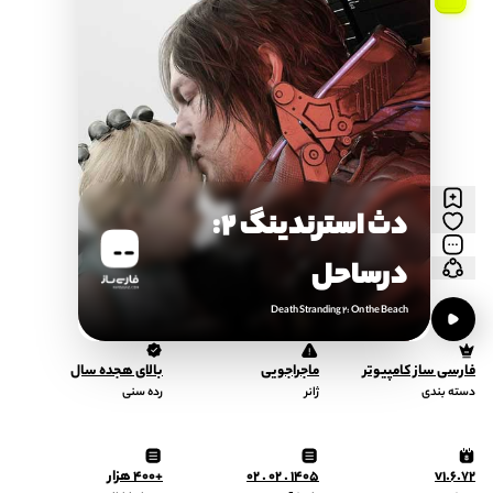
دث استرندینگ 2:
درساحل
Death Stranding 2: On the Beach
فارسی ساز کامپیوتر
ماجراجویی
بالای هجده سال
دسته بندی
ژانر
رده سنی
v1.6.72
1405 . 02 . 02
+400 هزار