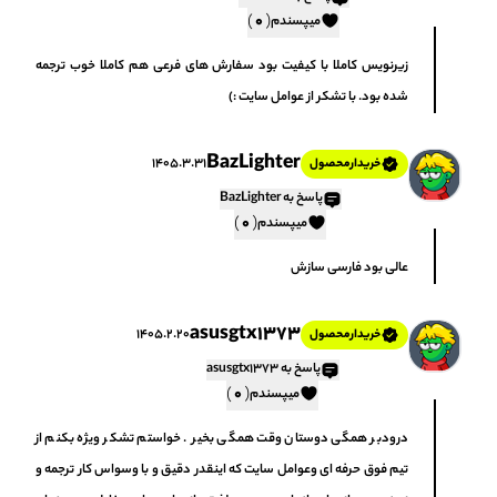
)
(
0
میپسندم
زیرنویس کاملا با کیفیت بود سفارش های فرعی هم کاملا خوب ترجمه
شده بود. با تشکر از عوامل سایت :)
BazLighter
1405.3.31
خریدار‌محصول
پاسخ به BazLighter
)
(
0
میپسندم
عالی بود فارسی سازش
asusgtx1373
1405.2.20
خریدار‌محصول
پاسخ به asusgtx1373
)
(
0
میپسندم
درودبر همگی دوستان وقت همگی بخیر . خواستم تشکر ویژه بکنم از
تیم فوق حرفه ای وعوامل سایت که اینقدر دقیق و با وسواس کار ترجمه و