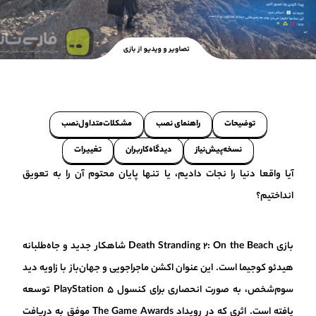
توضیحات
راهنمای نصب
مشکلات‌متداول‌نصب
نسخه‌پیش‌نیاز
دیدگاه‌کاربران
تغییرات
آیا واقعا دنیا را نجات دادیم، یا تنها پایان محتوم آن را به تعویق
انداختیم؟
بازی Death Stranding 2: On the Beach شاهکار جدید و جاه‌طلبانه
هیدئو کوجیما است. این عنوان اکشن ماجراجویی و جهان‌باز با زاویه دید
سوم‌شخص، به صورت انحصاری برای کنسول PlayStation 5 توسعه
یافته است. اثری که در رویداد The Game Awards موفق به دریافت