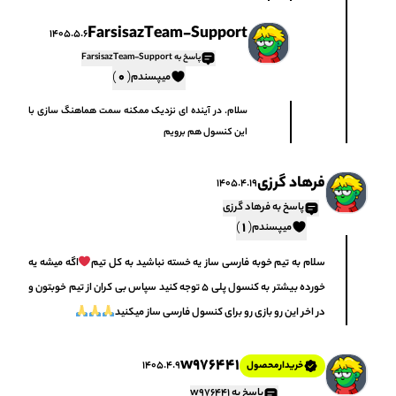
FarsisazTeam-Support
1405.5.6
پاسخ به FarsisazTeam-Support
)
(
0
میپسندم
سلام. در آینده ای نزدیک ممکنه سمت هماهنگ سازی با
این کنسول هم برویم
فرهاد گرزی
1405.4.19
پاسخ به فرهاد گرزی
)
(
1
میپسندم
سلام به تیم خوبه فارسی ساز یه خسته نباشید به کل تیم
اگه میشه یه
خورده بیشتر به کنسول پلی ۵ توجه کنید سپاس بی کران از تیم خوبتون و
در اخر این رو بازی رو برای کنسول فارسی ساز میکنید
w976441
1405.4.9
خریدار‌محصول
پاسخ به w976441