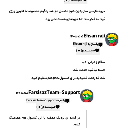
)
(
6
میپسندم
درود فارسی ساز بدون هیچ مشکل مچ شد با گیم مخصوصا با اخرین ورژن
گیم که فکر کنم 1.3 خورده ای هست عالی بود
Ehsan raji
1405.5.5
پاسخ به Ehsan raji
)
(
0
میپسندم
سلام و عرض ادب
خسته نباشید خدمت شما
شما که زحمت کشیدید برای کنسول ps5 هم تنظیم کنید
FarsisazTeam-Support
1405.5.6
پاسخ به FarsisazTeam-Support
)
(
0
میپسندم
در آینده ای نزدیک ممکنه با این کنسول هم هماهنگ
کنیم.