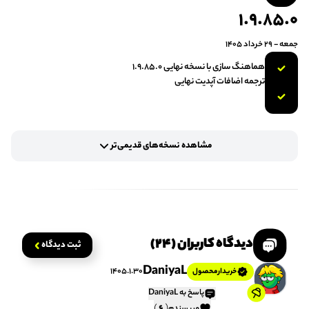
1.9.85.0
جمعه - 29 خرداد 1405
هماهنگ سازی با نسخه نهایی 1.9.85.0
ترجمه اضافات آپدیت نهایی
.1.6.72.0
مشاهده نسخه‌های قدیمی‌تر
پنج شنبه - 24 اردیبهشت 1405
هماهنگ سازی با نسخه نهایی 1.4.65
رفع مشکل کرش اولیه بر روی برخی سیستم ها
بهینه‌سازی عملکرد فارسی‌ساز
دیدگاه کاربران (24)
ثبت دیدگاه
بهبود فونت و خوانایی متون در بخش‌های از بازی
DaniyaL
1405.1.30
خریدار‌محصول
پاسخ به DaniyaL