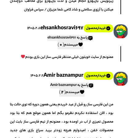
زیرنویس بازیهارو انجام میدن و لذت بازیهارو برای مخاطب دوچندان
میکنن با آرزوی سلامتی و شاد کامی شما عزیزان / سپاس فراوان
ehsankhosravi697
1405.2.8
خریدار‌محصول
پاسخ به ehsankhosravi697
)
(
0
میپسندم
ممنونم از سایت خوبتون خیلی منتظر فارسی ساز این بازی بودم
Amir baznampur
1405.2.2
خریدار‌محصول
پاسخ به Amir baznampur
)
(
2
میپسندم
من این فارسی ساز رو قبل از عید خریدم یعنی همون دوره که توی حالت بتا
بود ، الان استفاده نکردم نظرمو بگم اما همون موقع هم که بتا بود
محصول تمیزی از اب در اومده بود ، ممنونم از تیم فارسی ساز بابت این
محصولات خفن ، امیدوارم هرچه زودتر برید سراغ بازی های جدید