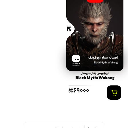
افسانه سیاه: ووکونگ
Black Myth: Wukong
FARSISAZ.COM
زیرنویس‌و‌فارسی‌ساز
Black Myth: Wukong
69000