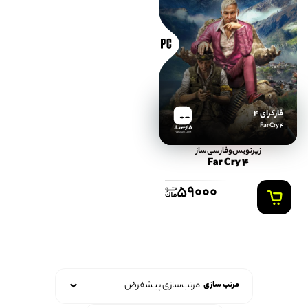
فارکرای 4
Far Cry 4
FARSISAZ.COM
زیرنویس‌و‌فارسی‌ساز
Far Cry 4
59000
مرتب سازی